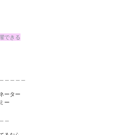
活躍できる
＿＿＿＿＿
ネーター
ミー
＿＿
てるなら