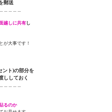
を郵送
＿＿＿＿＿
面越しに共有
し
とが大事です！
クセント)の部分を
渡ししておく
＿＿＿＿＿
貼るのか
てお見せます。