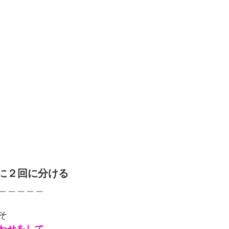
に２回に分ける
＿＿＿＿＿
そ
わせをして