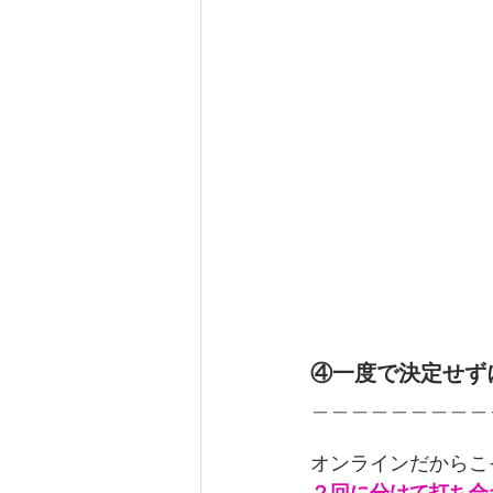
④一度で決定せず
＿＿＿＿＿＿＿＿＿
オンラインだからこ
２回に分けて打ち合