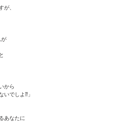
すが、
れが
と
いから
ないでしよ⁇」
るあなたに