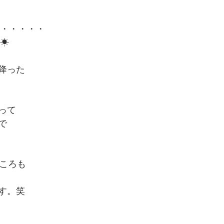
・・・・・・
す☀
降った
って
で
ところも
す。笑