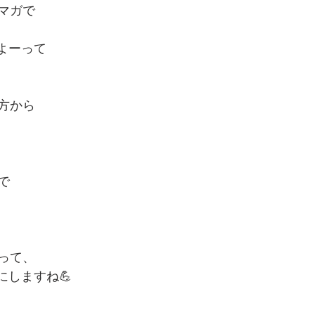
マガで
るよーって
の方から
で
って、
にしますね💪