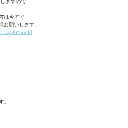
せしますので
方は今すぐ
登録お願いします。
/p/%40817aodld
す。