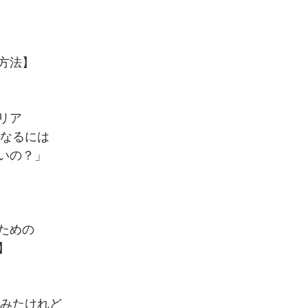
方法】
リア
になるには
いの？」
るための
】
てみたけれど