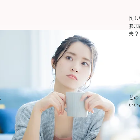
忙し
参加
夫？
仕
どの
いい