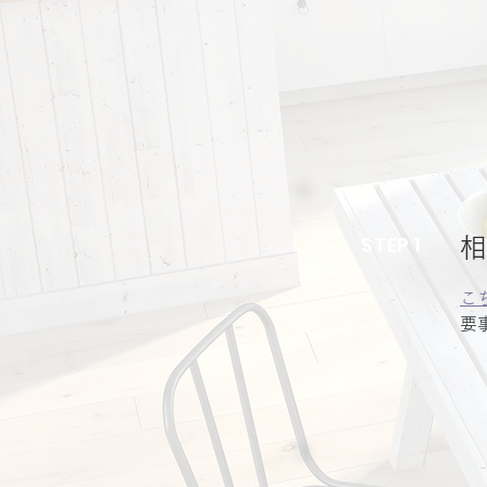
STEP 1
相
こ
要