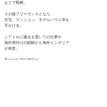
などで勤務。
その後フリーランスとなり、
住宅、マンション、モデルハウス等を
手がける。
シアトルに拠点を置いての仕事や
海外買付けの経験から海外インテリア
が得意。
手がけた宿泊施設が
『一休コンシェルジュ』の
『一休社員も憧れる「泊まりに行きた
い」別荘７選』に選ばれる。
16年専業主婦を経て再スタート。
年齢や実績に関係なく活躍できること
を実感。