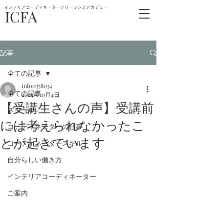
インテリアコーディネーターフリーランスアカデミー
ICFA
記事
全ての記事
info0358034
全ての記事
2024年10月4日
【受講生さんの声】受講前
スクール
には考えられなかったこ
コーディネーターの仕事
とが起きています
コーディネータースキル
自分らしい働き方
インテリアコーディネーター
ご案内