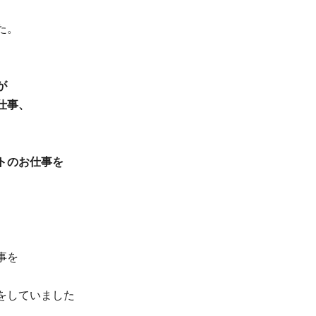
た。
 
仕事、 
トのお仕事を
を 
、
をしていました 