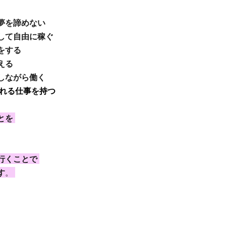
夢を諦めない
して自由に稼ぐ 
をする
る 
しながら働く
れる仕事を持つ
を 
行くことで 
す
。 