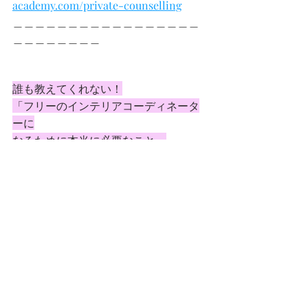
academy.com/private-counselling
＿＿＿＿＿＿＿＿＿＿＿＿＿＿＿＿＿
＿＿＿＿＿＿＿＿
誰も教えてくれない！
「フリーのインテリアコーディネータ
ーに
なるために本当に必要なこと」
7日間の無料メール講座
配信中
無料メール講座を
受講して頂いた方限定で
10月末
までのお得な
クーポンをプレゼント
しています。
ご登録はこのサイトのTopページから