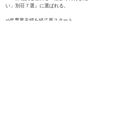
い」別荘７選』に選ばれる。
16年専業主婦を経て再スタート。
年齢や実績に関係なく活躍できること
を実感。
同じように自由な働き方を
手に入れたい女性のためのスクール
ICFAを設立。
留学中の娘と2人暮らし
東京都在住
ワインとランニングが好き
コーディネーターの仕事
インテリアコーディネーター