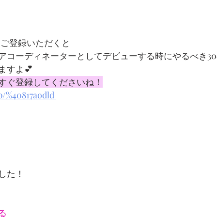
にご登録いただくと
アコーディネーターとしてデビューする時にやるべき3
ますよ💕
すぐ登録してくださいね！
/p/%40817aodld 
した！
る