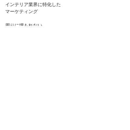
インテリア業界に特化した
マーケティング
周りに埋もれない、
お客様から愛される
インテリア
コーディネーターとして活躍し
自由な働き方を実現する
具体的なステップと
次にやるべき行動がわかる
無料動画Lesson
をLINEで
お届けしています。
【内容】
・自分はどのステージか？
・何を身につけたらいいのか？
・収入につなげげるために必要なこと