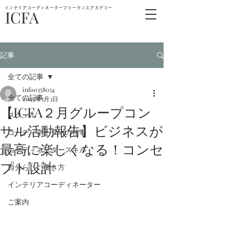
インテリアコーディネーターフリーランスアカデミー
ICFA
記事
全ての記事
info0358034
全ての記事
2023年3月3日
【ICFA２月グループコン
スクール
サル活動報告】ビジネスが
コーディネーターの仕事
最高に楽しくなる！コンセ
コーディネータースキル
プト設計
自分らしい働き方
インテリアコーディネーター
ご案内