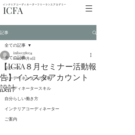
インテリアコーディネーターフリーランスアカデミー
ICFA
記事
全ての記事
info0358034
全ての記事
2023年8月11日
【ICFA８月セミナー活動報
スクール
告】インスタアカウント
コーディネーターの仕事
設計
コーディネータースキル
自分らしい働き方
インテリアコーディネーター
ご案内