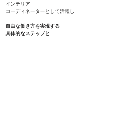
インテリア
コーディネーターとして活躍し
自由な働き方を実現する
具体的なステップと
次にやるべき行動がわかる
無料動画Lesson
をLINEで
お届けしています。
【内容】
・自分はどのステージか？
・何を身につけたらいいのか？
・収入につなげげるために必要なこと
無料動画Lesson受け取り希望の方は
こちらから登録してくださいね！
🔻
LINE登録はこちらから
🔻
https://lin.ee/ZpvPDR5I