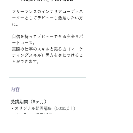
フリーランスのインテリアコーディネ
ーターとしてデビューし活躍したい方
に。
自信を持ってデビューできる完全サポ
ートコース。
実際の仕事のスキルと売る力（マーケ
ティングスキル）両方を身につけるこ
とができます。
内容
受講期間（6ヶ月）
・オリジナル動画講座（50本以上）
・オンライン講座12
回
・課題添削
12回
・グループセッション
（月1回）